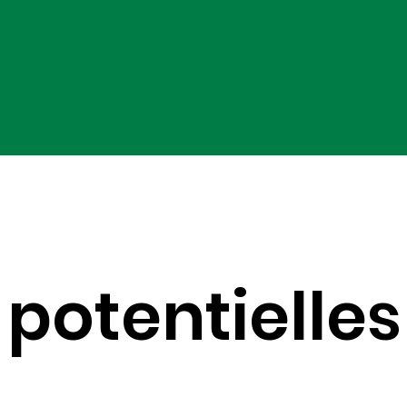
potentielles